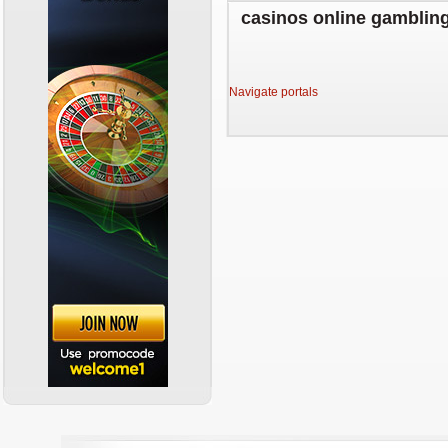
casinos online gamblin
Navigate portals