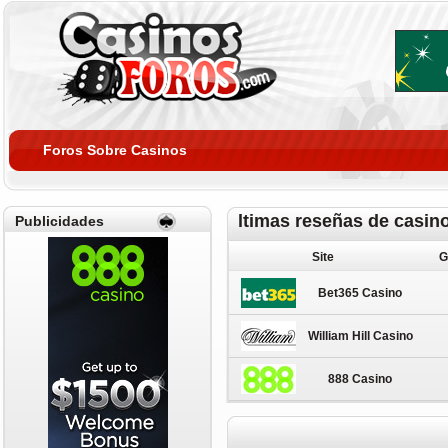
Foros Sobre Casinos
ltimas reseñas de casin
Publicidades
Site
G
Bet365 Casino
William Hill Casino
888 Casino